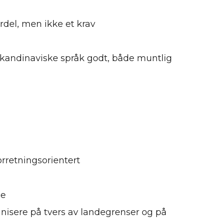
ordel, men ikke et krav
 skandinaviske språk godt, både muntlig
 forretningsorientert
else
isere på tvers av landegrenser og på