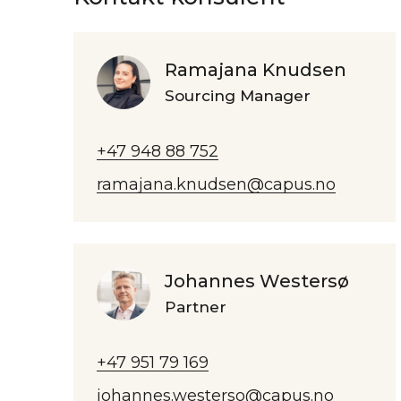
Ramajana Knudsen
Sourcing Manager
+47 948 88 752
ramajana.knudsen@capus.no
Johannes Westersø
Partner
+47 951 79 169
johannes.westerso@capus.no