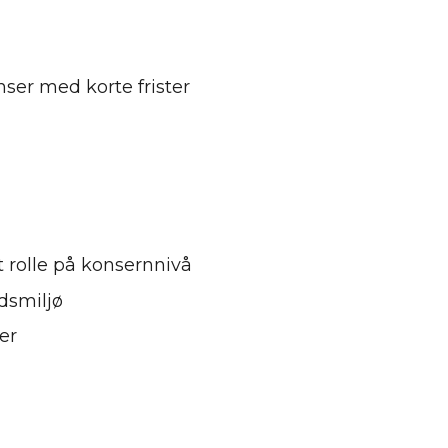
å
nser med korte frister
ert rolle på konsernnivå
eidsmiljø
joner