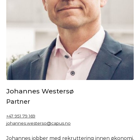
Johannes Westersø
Partner
+47 951 79 169
johannes.westerso@capus.no
Johannes jobber med rekruttering innen økonomi,