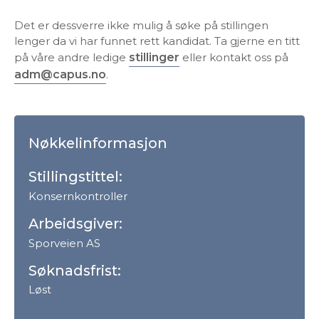
Det er dessverre ikke mulig å søke på stillingen
lenger da vi har funnet rett kandidat. Ta gjerne en titt
på våre andre ledige
stillinger
eller kontakt oss på
adm@capus.no
.
Nøkkelinformasjon
Stillingstittel:
Konsernkontroller
Arbeidsgiver:
Sporveien AS
Søknadsfrist:
Løst