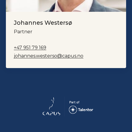
Johannes Westersø
Partner
+47 951 79 169
johannes.westerso@capus.no