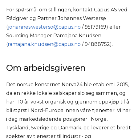
For spørsmål om stillingen, kontakt Capus AS ved
Rådgiver og Partner Johannes Westersø
(
johannes.westerso@capus.no
/ 95179169) eller
Sourcing Manager Ramajana Knudsen
(
ramajana.knudsen@capus.no
/ 94888752).
Om arbeidsgiveren
Det norske konsernet Norva24 ble etablert i 2015,
da en rekke lokale selskaper slo seg sammen, og
har i 10 år vokst organisk og gjennom oppkjøp til å
bli størst i Nord-Europa innen våre tjenester. Vi har
i dag markedsledende posisjoner i Norge,
Tyskland, Sverige og Danmark, og leverer et bredt
spekter av tjenester til industri- og