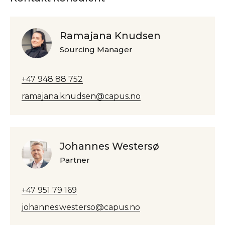
Ramajana Knudsen
Sourcing Manager
+47 948 88 752
ramajana.knudsen@capus.no
Johannes Westersø
Partner
+47 951 79 169
johannes.westerso@capus.no