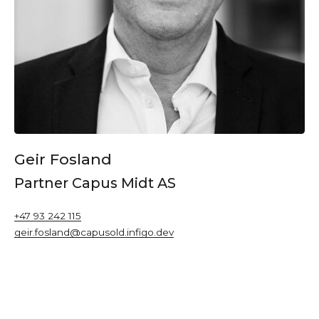
Geir Fosland
Partner Capus Midt AS
+47 93 242 115
geir.fosland@capusold.infigo.dev