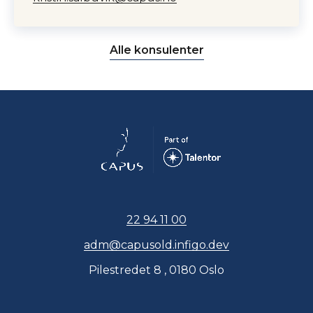
Alle konsulenter
22 94 11 00
adm@capusold.infigo.dev
Pilestredet 8 , 0180 Oslo