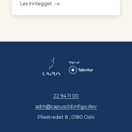
Les innlegget
22 94 11 00
adm@capusold.infigo.dev
Pilestredet 8 , 0180 Oslo