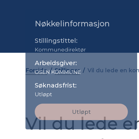
Nøkkelinformasjon
Stillingstittel:
Kommunedirektør
Arbeidsgiver:
Forside
Stillinger
Vil du lede en k
OSEN KOMMUNE
Søknadsfrist:
Utløpt
Utløpt
Vil du lede