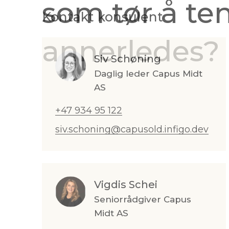
som tør å te
Kontakt konsulent
annerledes?
Siv Schøning
Daglig leder Capus Midt
AS
+47 934 95 122
siv.schoning@capusold.infigo.dev
Vigdis Schei
Seniorrådgiver Capus
Midt AS