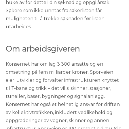
huke av for dette i din søknad og oppgi årsak.
Søkere som ikke unntas fra søkerlisten får
muligheten til å trekke søknaden før listen
utarbeides.
Om arbeidsgiveren
Konsernet har om lag 3 300 ansatte og en
omsetning på fem milliarder kroner. Sporveien
eier, utvikler og forvalter infrastrukturen knyttet
til T-bane og trikk – det vil si skinner, stasjoner,
tuneller, baser, bygninger og signalanlegg.
Konsernet har også et helhetlig ansvar for driften
av kollektivtrafikken, inkludert vedlikehold og
oppgraderinger av vogner, skinner og annen
infrastruktur. Sporveien er 100 prosent eid av Oslo