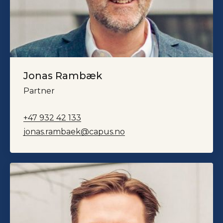
Jonas Rambæk
Partner
+47 932 42 133
jonas.rambaek@capus.no