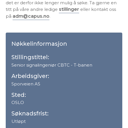
det er derfor ikke lenger mulig å søke. Ta gjerne en
titt på våre andre ledige
stillinger
eller kontakt oss
på
adm@capus.no
.
Nøkkelinformasjon
Stillingstittel:
Senior signalingeniør CBTC - T-banen
Arbeidsgiver:
Sporveien AS
Sted:
OSLO
Søknadsfrist:
Utløpt