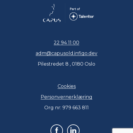
22 94 11 00
adm@capusold.infigo.dev
Pilestredet 8 , 0180 Oslo
Cookies
Personvernerklæring
Org nr: 979 663 811