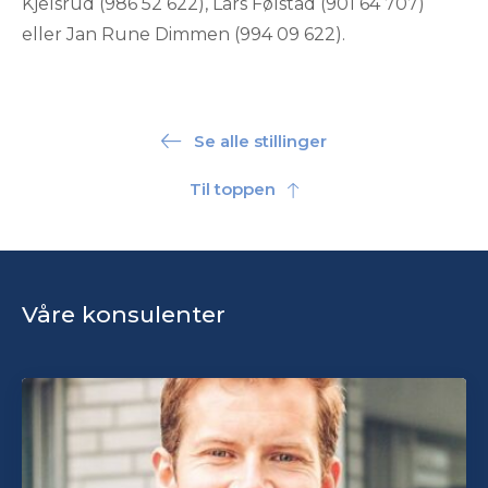
Kjelsrud (986 52 622), Lars Følstad (901 64 707)
eller Jan Rune Dimmen (994 09 622).
Se alle stillinger
Til toppen
Våre konsulenter