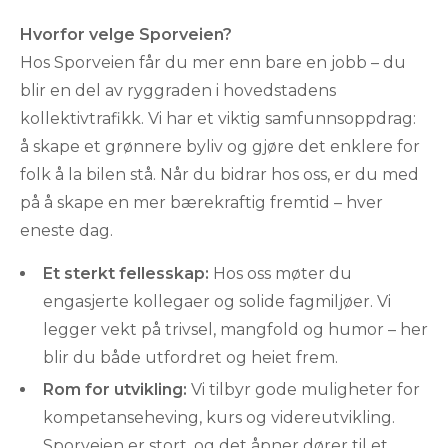
Hvorfor velge Sporveien?
Hos Sporveien får du mer enn bare en jobb – du
blir en del av ryggraden i hovedstadens
kollektivtrafikk. Vi har et viktig samfunnsoppdrag:
å skape et grønnere byliv og gjøre det enklere for
folk å la bilen stå. Når du bidrar hos oss, er du med
på å skape en mer bærekraftig fremtid – hver
eneste dag.
Et sterkt fellesskap:
Hos oss møter du
engasjerte kollegaer og solide fagmiljøer. Vi
legger vekt på trivsel, mangfold og humor – her
blir du både utfordret og heiet frem.
Rom for utvikling:
Vi tilbyr gode muligheter for
kompetanseheving, kurs og videreutvikling.
Sporveien er stort, og det åpner dører til et