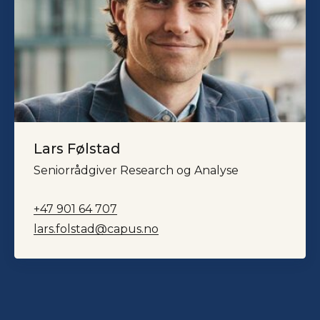
Lars Følstad
Seniorrådgiver Research og Analyse
+47 901 64 707
lars.folstad@capus.no