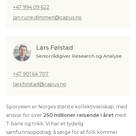
+47 994 09 622
jan.rune.dimmen@capus.no
Lars Følstad
Seniorrådgiver Research og Analyse
+47 901 64 707
lars.folstad@capus.no
Sporveien er Norges største kollektivselskap, med
ansvar for over
250 millioner reisende i året
med
T-bane og trikk. Vi har et tydelig
samfunnsoppdrag: å sørge for at folk kommer