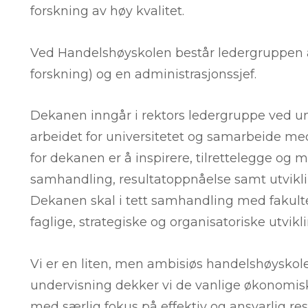
forskning av høy kvalitet.
Ved Handelshøyskolen består ledergruppen a
forskning) og en administrasjonssjef.
Dekanen inngår i rektors ledergruppe ved univ
arbeidet for universitetet og samarbeide m
for dekanen er å inspirere, tilrettelegge og m
samhandling, resultatoppnåelse samt utviklin
Dekanen skal i tett samhandling med fakulte
faglige, strategiske og organisatoriske utvikli
Vi er en liten, men ambisiøs handelshøyskole. 
undervisning dekker vi de vanlige økonomi
med særlig fokus på effektiv og ansvarlig re