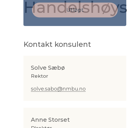
Handelshøy
Utløpt
Kontakt konsulent
Solve Sæbø
Rektor
solve.sabo@nmbu.no
Anne Storset
Direktør