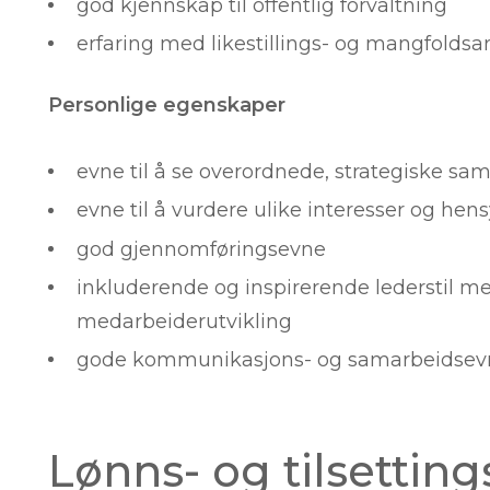
god kjennskap til offentlig forvaltning
erfaring med likestillings- og mangfoldsa
Personlige egenskaper
evne til å se overordnede, strategiske 
evne til å vurdere ulike interesser og h
god gjennomføringsevne
inkluderende og inspirerende lederstil m
medarbeiderutvikling
gode kommunikasjons- og samarbeidsev
Lønns- og tilsetting