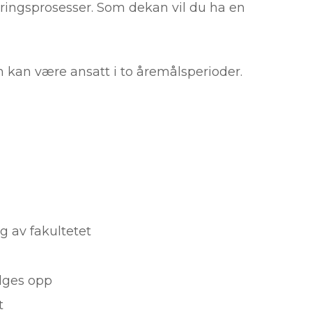
dringsprosesser. Som dekan vil du ha en
n kan være ansatt i to åremålsperioder.
ng av fakultetet
ølges opp
t