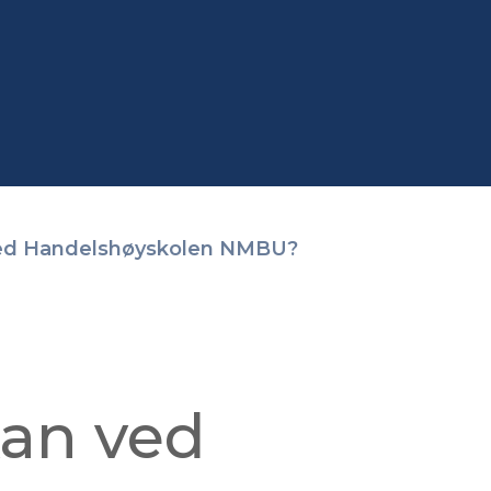
 ved Handelshøyskolen NMBU?
kan ved