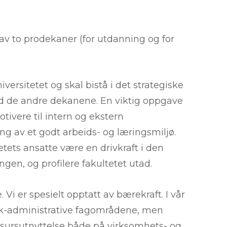
v to prodekaner (for utdanning og for
ersitetet og skal bistå i det strategiske
ed de andre dekanene. En viktig oppgave
otivere til intern og ekstern
g av et godt arbeids- og læringsmiljø.
tets ansatte være en drivkraft i den
ngen, og profilere fakultetet utad.
Vi er spesielt opptatt av bærekraft. I vår
sk-administrative fagområdene, men
ssursutnyttelse både på virksomhets- og