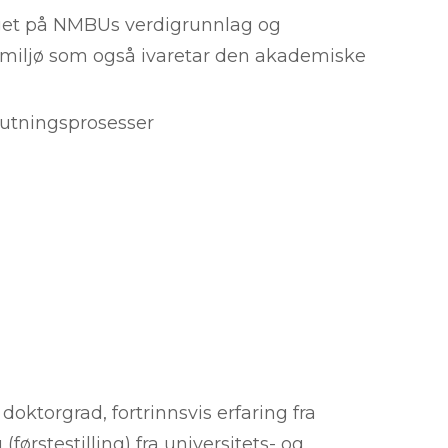
gget på NMBUs verdigrunnlag og
dsmiljø som også ivaretar den akademiske
lutningsprosesser
oktorgrad, fortrinnsvis erfaring fra
førstestilling) fra universitets- og