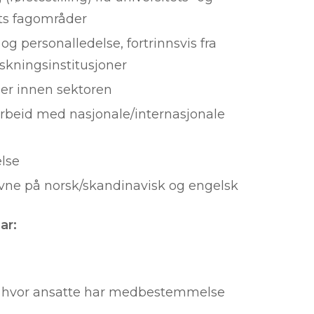
ets fagområder
og personalledelse, fortrinnsvis fra
rskningsinstitusjoner
nder innen sektoren
arbeid med nasjonale/internasjonale
else
sevne på norsk/skandinavisk og engelsk
ar:
er hvor ansatte har medbestemmelse