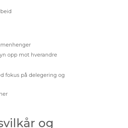
rbeid
sammenhenger
ensyn opp mot hverandre
ed fokus på delegering og
ner
svilkår og