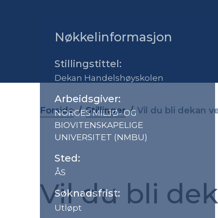
Nøkkelinformasjon
Stillingstittel:
Dekan Handelshøyskolen
Arbeidsgiver:
Forside
Stillinger
Vil du bli dekan
NORGES MILJØ- OG
BIOVITENSKAPELIGE
UNIVERSITET (NMBU)
Sted:
ÅS
Vil du bli de
Søknadsfrist:
Utløpt