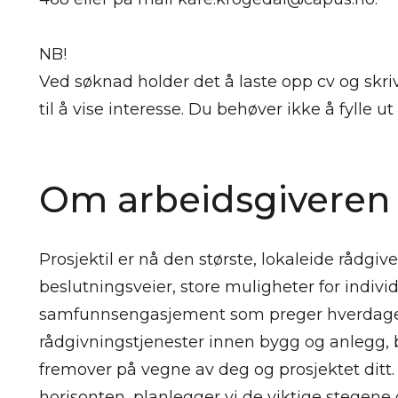
NB!
Ved søknad holder det å laste opp cv og sk
til å vise interesse. Du behøver ikke å fylle ut
Om arbeidsgiveren
Prosjektil er nå den største, lokaleide rådgiv
beslutningsveier, store muligheter for individ
samfunnsengasjement som preger hverdagen 
rådgivningstjenester innen bygg og anlegg, bet
fremover på vegne av deg og prosjektet ditt. 
horisonten, planlegger vi de viktige stege