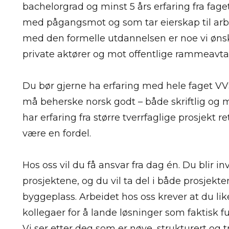
bachelorgrad og minst 5 års erfaring fra faget
med pågangsmot og som tar eierskap til arb
med den formelle utdannelsen er noe vi ønsk
private aktører og mot offentlige rammeavta
Du bør gjerne ha erfaring med hele faget VVS
må beherske norsk godt – både skriftlig og m
har erfaring fra større tverrfaglige prosjekt r
være en fordel.
Hos oss vil du få ansvar fra dag én. Du blir in
prosjektene, og du vil ta del i både prosjekt
byggeplass. Arbeidet hos oss krever at du li
kollegaer for å lande løsninger som faktisk f
Vi ser etter deg som er nøye, strukturert og t