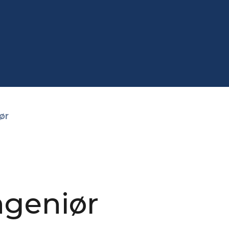
ør
ngeniør