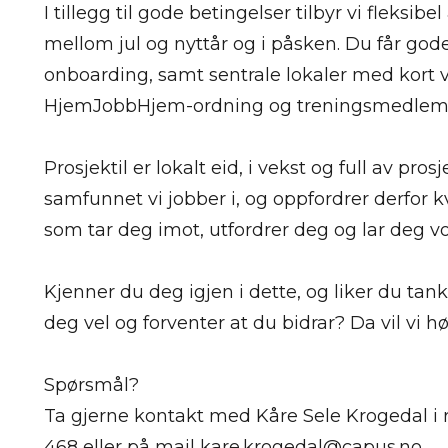
I tillegg til gode betingelser tilbyr vi fleksibel
mellom jul og nyttår og i påsken. Du får gode
onboarding, samt sentrale lokaler med kort vei
HjemJobbHjem-ordning og treningsmedlem
Prosjektil er lokalt eid, i vekst og full av pro
samfunnet vi jobber i, og oppfordrer derfor kv
som tar deg imot, utfordrer deg og lar deg vo
Kjenner du deg igjen i dette, og liker du tan
deg vel og forventer at du bidrar? Da vil vi hø
Spørsmål?
Ta gjerne kontakt med Kåre Sele Krogedal i r
468 eller på mail kare.krogedal@capus.no.