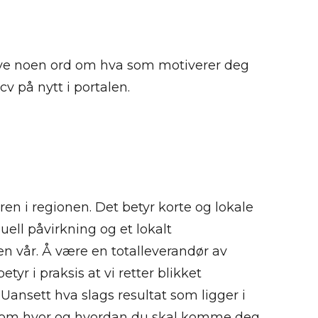
rive noen ord om hva som motiverer deg
 cv på nytt i portalen.
eren i regionen. Det betyr korte og lokale
uell påvirkning og et lokalt
vår. Å være en totalleverandør av
yr i praksis at vi retter blikket
Uansett hva slags resultat som ligger i
ne om hvor og hvordan du skal komme deg