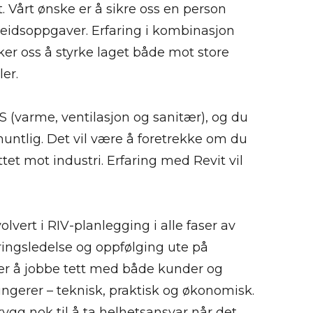
. Vårt ønske er å sikre oss en person
eidsoppgaver. Erfaring i kombinasjon
er oss å styrke laget både mot store
ler.
 (varme, ventilasjon og sanitær), og du
untlig. Det vil være å foretrekke om du
ettet mot industri. Erfaring med Revit vil
volvert i RIV-planlegging i alle faser av
eringsledelse og oppfølging ute på
ker å jobbe tett med både kunder og
ungerer – teknisk, praktisk og økonomisk.
rygg nok til å ta helhetsansvar når det