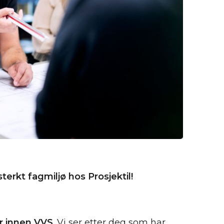
terkt fagmiljø hos Prosjektil!
er innen VVS
. Vi ser etter deg som har