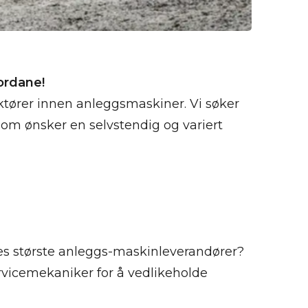
ordane!
ktører innen anleggsmaskiner. Vi søker
om ønsker en selvstendig og variert
s største anleggs-maskinleverandører?
ervicemekaniker for å vedlikeholde