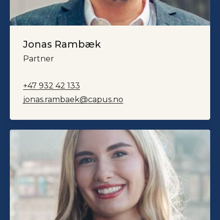
Jonas Rambæk
Partner
+47 932 42 133
jonas.rambaek@capus.no