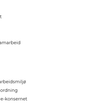
t
eamarbeid
arbeidsmiljø
sordning
le-konsernet