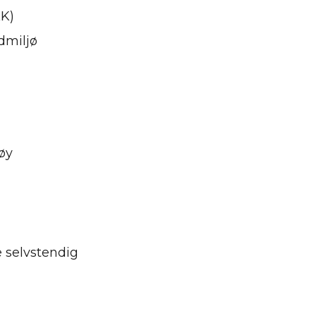
KK)
edmiljø
øy
 selvstendig