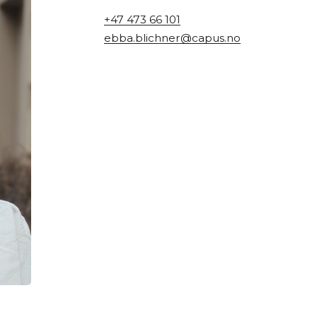
+47 473 66 101
ebba.blichner@capus.no