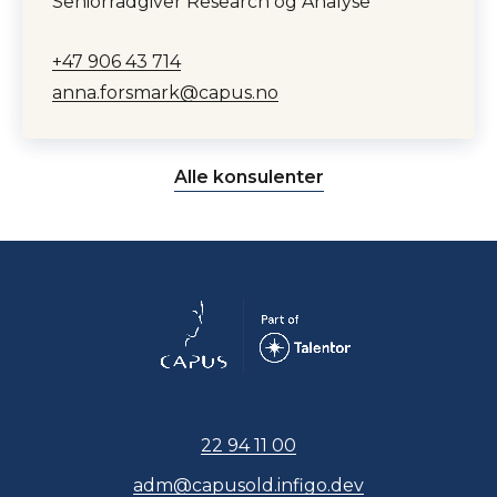
Seniorrådgiver Research og Analyse
+47 906 43 714
anna.forsmark@capus.no
Alle konsulenter
22 94 11 00
adm@capusold.infigo.dev