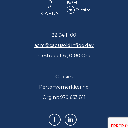
22 94 11 00
adm@capusold.infigo.dev
Pilestredet 8 , 0180 Oslo
Cookies
Personvernerklæring
Org nr: 979 663 811