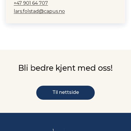
+47 901 64 707
lars.folstad@capus.no
Bli bedre kjent med oss!
Til nettside