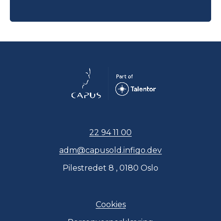
22 94 11 00
adm@capusold.infigo.dev
Pilestredet 8 , 0180 Oslo
Cookies