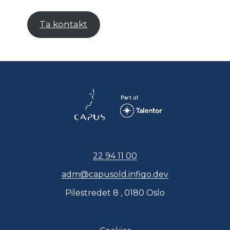
Ta kontakt
22 94 11 00
adm@capusold.infigo.dev
Pilestredet 8 , 0180 Oslo