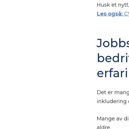
Husk et nytt,
Les også:
CV
Jobbs
bedri
erfar
Det er mange
inkludering
Mange av dis
aldre.