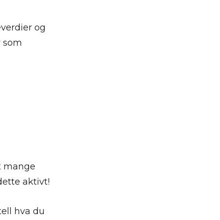
everdier og
er som
ært mange
ette aktivt!
tell hva du