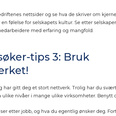
driftenes nettsider og se hva de skriver om kjern
 en følelse for selskapets kultur. Se etter selskap
medarbeidere med erfaring og mangfold.
øker-tips 3: Bruk
erket!
g har gitt deg et stort nettverk. Trolig har du sv
 ulike nivåer i mange ulike virksomheter. Benytt d
u ser etter jobb, og hva du egentlig ønsker deg. For