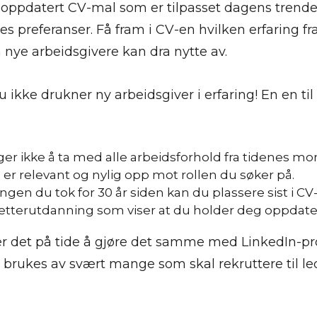
 oppdatert CV-mal som er tilpasset dagens trende
es preferanser. Få fram i CV-en hvilken erfaring fra
 nye arbeidsgivere kan dra nytte av.
u ikke drukner ny arbeidsgiver i erfaring! En en til
er ikke å ta med alle arbeidsforhold fra tidenes mo
er relevant og nylig opp mot rollen du søker på.
gen du tok for 30 år siden kan du plassere sist i C
etterutdanning som viser at du holder deg oppdate
r det på tide å gjøre det samme med LinkedIn-pro
brukes av svært mange som skal rekruttere til le