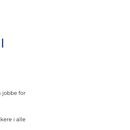
l
 jobbe for
ere i alle