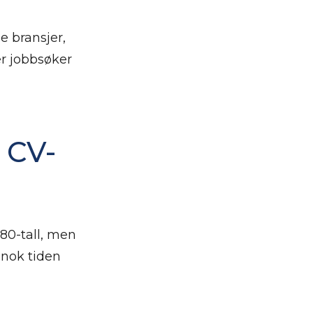
pe bransjer,
er jobbsøker
 CV-
80-tall, men
 nok tiden