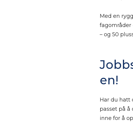
Med en ryggse
fagområder o
– og 50 pluss
Jobbs
en!
Har du hatt 
passet på å
inne for å o