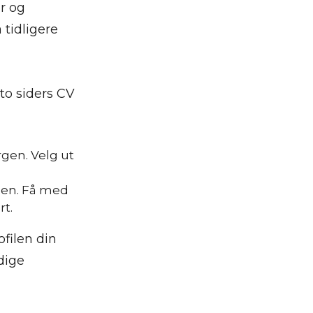
r og
 tidligere
 to siders CV
rgen. Velg ut
V-en. Få med
rt.
filen din
dige