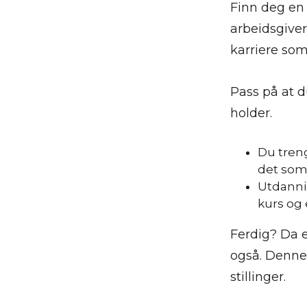
Finn deg en
arbeidsgiver
karriere som
Pass på at d
holder.
Du treng
det som 
Utdannin
kurs og 
Ferdig? Da e
også. Denne 
stillinger.