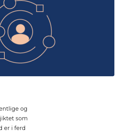
fentlige og
sjiktet som
er i ferd